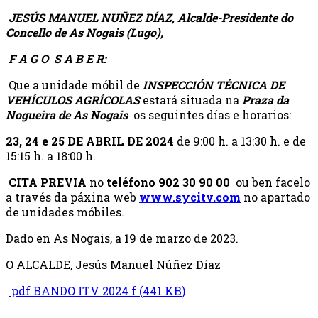
JESÚS MANUEL NUÑEZ DÍAZ, Alcalde-Presidente do
Concello de As Nogais (Lugo),
F A G O S A B E R:
Que a unidade móbil de
INSPECCIÓN TÉCNICA DE
VEHÍCULOS AGRÍCOLAS
estará situada na
Praza da
Nogueira de As Nogais
os seguintes días e horarios:
23, 24 e 25 DE ABRIL DE 2024
de 9:00 h. a 13:30 h. e de
15:15 h. a 18:00 h.
CITA PREVIA
no
teléfono
902 30 90 00
ou ben facelo
a través da páxina web
www.sycitv.com
no apartado
de unidades móbiles.
Dado en As Nogais, a 19 de marzo de 2023.
O ALCALDE, Jesús Manuel Núñez Díaz
pdf
BANDO ITV 2024 f
(
441 KB
)