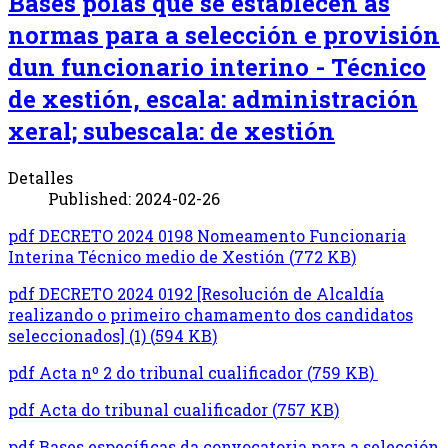
Bases polas que se establecen as
normas para a selección e provisión
dun funcionario interino - Técnico
de xestión, escala: administración
xeral; subescala: de xestión
Detalles
Published: 2024-02-26
pdf
DECRETO 2024 0198 Nomeamento Funcionaria
Interina Técnico medio de Xestión
(
772 KB
)
pdf
DECRETO 2024 0192 [Resolución de Alcaldía
realizando o primeiro chamamento dos candidatos
seleccionados] (1)
(
594 KB
)
pdf
Acta nº 2 do tribunal cualificador
(
759 KB
)
pdf
Acta do tribunal cualificador
(
757 KB
)
pdf
Bases específicas da convocatoria para a selección