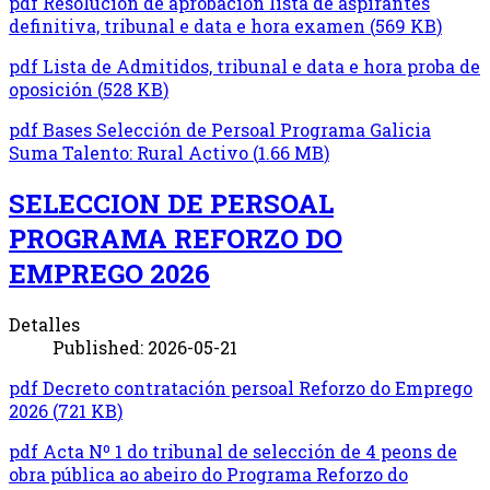
pdf
Resolución de aprobación lista de aspirantes
definitiva, tribunal e data e hora examen
(
569 KB
)
pdf
Lista de Admitidos, tribunal e data e hora proba de
oposición
(
528 KB
)
pdf
Bases Selección de Persoal Programa Galicia
Suma Talento: Rural Activo
(
1.66 MB
)
SELECCION DE PERSOAL
PROGRAMA REFORZO DO
EMPREGO 2026
Detalles
Published: 2026-05-21
pdf
Decreto contratación persoal Reforzo do Emprego
2026
(
721 KB
)
pdf
Acta Nº 1 do tribunal de selección de 4 peons de
obra pública ao abeiro do Programa Reforzo do