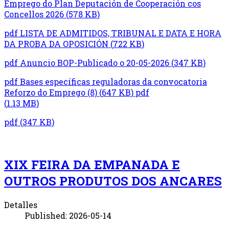
Emprego do Plan Deputación de Cooperación cos
Concellos 2026
(
578 KB
)
pdf
LISTA DE ADMITIDOS, TRIBUNAL E DATA E HORA
DA PROBA DA OPOSICIÓN
(
722 KB
)
pdf
Anuncio BOP-Publicado o 20-05-2026
(
347 KB
)
pdf
Bases específicas reguladoras da convocatoria
Reforzo do Emprego (8)
(
647 KB
)
pdf
(
1.13 MB
)
pdf
(
347 KB
)
XIX FEIRA DA EMPANADA E
OUTROS PRODUTOS DOS ANCARES
Detalles
Published: 2026-05-14