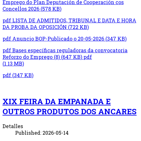
Emprego do Plan Deputación de Cooperación cos
Concellos 2026
(
578 KB
)
pdf
LISTA DE ADMITIDOS, TRIBUNAL E DATA E HORA
DA PROBA DA OPOSICIÓN
(
722 KB
)
pdf
Anuncio BOP-Publicado o 20-05-2026
(
347 KB
)
pdf
Bases específicas reguladoras da convocatoria
Reforzo do Emprego (8)
(
647 KB
)
pdf
(
1.13 MB
)
pdf
(
347 KB
)
XIX FEIRA DA EMPANADA E
OUTROS PRODUTOS DOS ANCARES
Detalles
Published: 2026-05-14