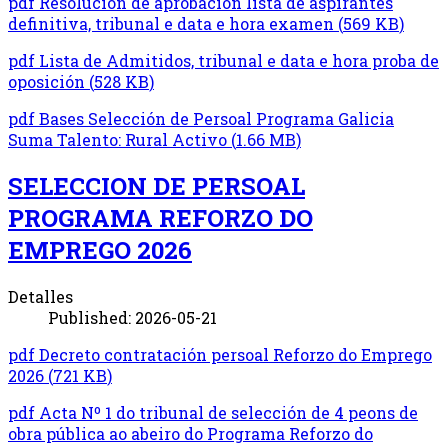
pdf
Resolución de aprobación lista de aspirantes
definitiva, tribunal e data e hora examen
(
569 KB
)
pdf
Lista de Admitidos, tribunal e data e hora proba de
oposición
(
528 KB
)
pdf
Bases Selección de Persoal Programa Galicia
Suma Talento: Rural Activo
(
1.66 MB
)
SELECCION DE PERSOAL
PROGRAMA REFORZO DO
EMPREGO 2026
Detalles
Published: 2026-05-21
pdf
Decreto contratación persoal Reforzo do Emprego
2026
(
721 KB
)
pdf
Acta Nº 1 do tribunal de selección de 4 peons de
obra pública ao abeiro do Programa Reforzo do