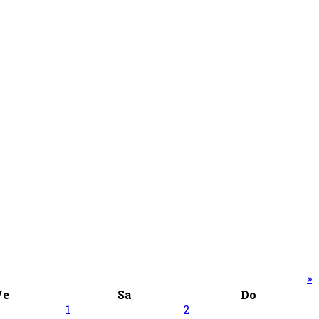
»
Ve
Sa
Do
1
2