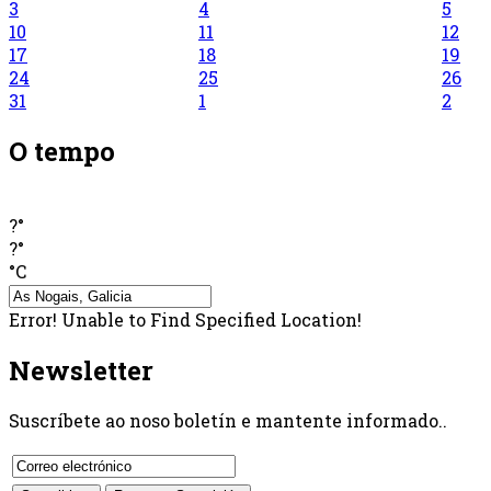
3
4
5
10
11
12
17
18
19
24
25
26
31
1
2
O tempo
?°
?°
°C
Error! Unable to Find Specified Location!
Newsletter
Suscríbete ao noso boletín e mantente informado..