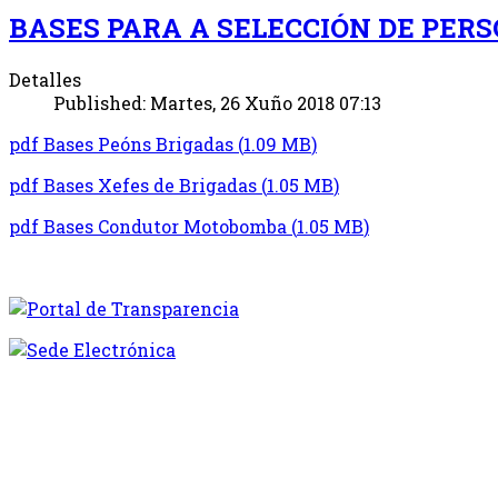
BASES PARA A SELECCIÓN DE PER
Detalles
Published: Martes, 26 Xuño 2018 07:13
pdf
Bases Peóns Brigadas
(
1.09 MB
)
pdf
Bases Xefes de Brigadas
(
1.05 MB
)
pdf
Bases Condutor Motobomba
(
1.05 MB
)