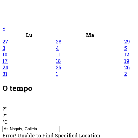
«
Lu
Ma
27
28
29
3
4
5
10
11
12
17
18
19
24
25
26
31
1
2
O tempo
?°
?°
°C
Error! Unable to Find Specified Location!