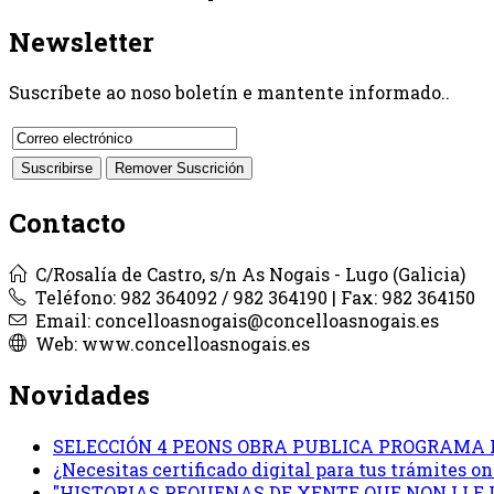
Newsletter
Suscríbete ao noso boletín e mantente informado..
Contacto
C/Rosalía de Castro, s/n As Nogais - Lugo (Galicia)
Teléfono: 982 364092 / 982 364190 | Fax: 982 364150
Email: concelloasnogais@concelloasnogais.es
Web: www.concelloasnogais.es
Novidades
SELECCIÓN 4 PEONS OBRA PUBLICA PROGRAMA 
¿Necesitas certificado digital para tus trámites 
"HISTORIAS PEQUENAS DE XENTE QUE NON LLE