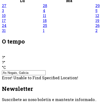
Lu
Ma
27
28
29
3
4
5
10
11
12
17
18
19
24
25
26
31
1
2
O tempo
?°
?°
°C
Error! Unable to Find Specified Location!
Newsletter
Suscríbete ao noso boletín e mantente informado..