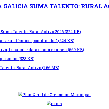
 GALICIA SUMA TALENTO: RURAL A
 Suma Talento: Rural Activo 2026
(
824 KB
)
tais e un técnico (coordinador)
(
624 KB
)
tiva, tribunal e data e hora examen
(
569 KB
)
 oposición
(
528 KB
)
Talento: Rural Activo
(
1.66 MB
)