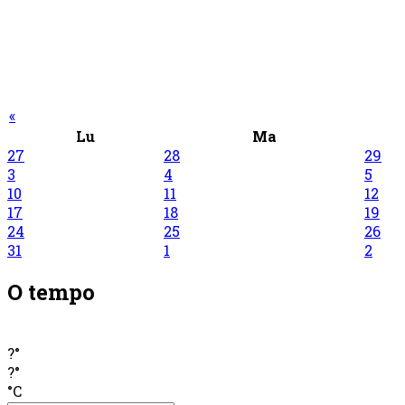
«
Lu
Ma
27
28
29
3
4
5
10
11
12
17
18
19
24
25
26
31
1
2
O tempo
?°
?°
°C