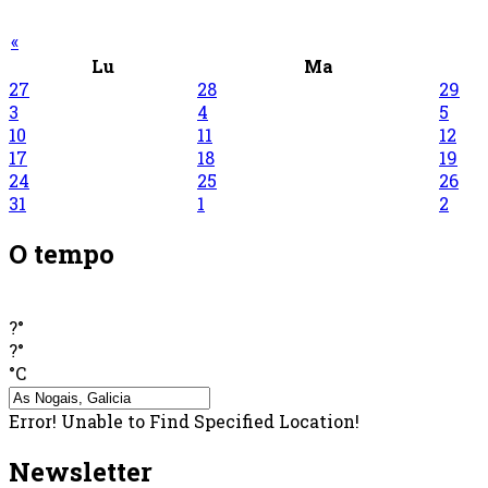
«
Lu
Ma
27
28
29
3
4
5
10
11
12
17
18
19
24
25
26
31
1
2
O tempo
?°
?°
°C
Error! Unable to Find Specified Location!
Newsletter