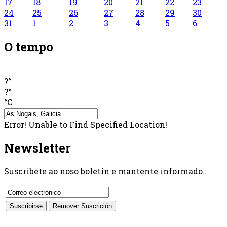
17
18
19
20
21
22
23
24
25
26
27
28
29
30
31
1
2
3
4
5
6
O tempo
?°
?°
°C
Error! Unable to Find Specified Location!
Newsletter
Suscríbete ao noso boletín e mantente informado..