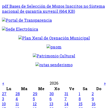
pdf
Bases de Selección de Mozos Inscritos no Sistema
nacional de garantía xuvenil
(
664 KB
)
«
2026
»
Lu
Ma
Me
Xo
Ve
Sa
Do
27
28
29
30
31
1
2
3
4
5
6
7
8
9
10
11
12
13
14
15
16