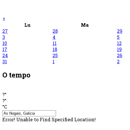
«
Lu
Ma
27
28
29
3
4
5
10
11
12
17
18
19
24
25
26
31
1
2
O tempo
?°
?°
°C
Error! Unable to Find Specified Location!