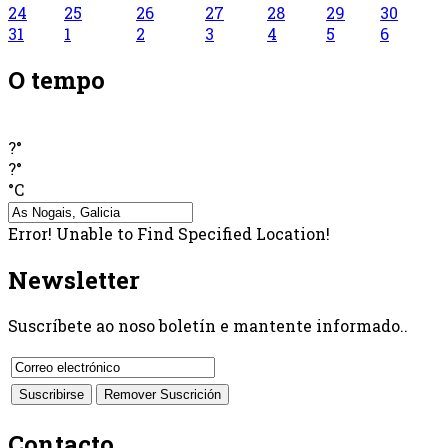
24
25
26
27
28
29
30
31
1
2
3
4
5
6
O tempo
?°
?°
°C
Error! Unable to Find Specified Location!
Newsletter
Suscríbete ao noso boletín e mantente informado..
Contacto