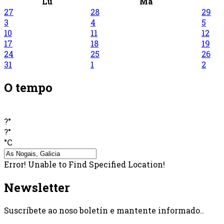
Lu
Ma
27
28
29
3
4
5
10
11
12
17
18
19
24
25
26
31
1
2
O tempo
?°
?°
°C
Error! Unable to Find Specified Location!
Newsletter
Suscríbete ao noso boletín e mantente informado..