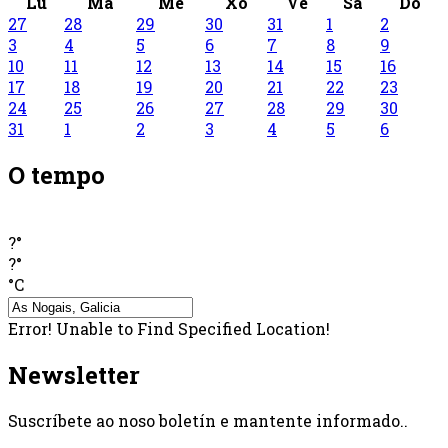
Lu
Ma
Me
Xo
Ve
Sa
Do
27
28
29
30
31
1
2
3
4
5
6
7
8
9
10
11
12
13
14
15
16
17
18
19
20
21
22
23
24
25
26
27
28
29
30
31
1
2
3
4
5
6
O tempo
?°
?°
°C
Error! Unable to Find Specified Location!
Newsletter
Suscríbete ao noso boletín e mantente informado..