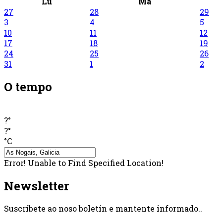
Lu
Ma
27
28
29
3
4
5
10
11
12
17
18
19
24
25
26
31
1
2
O tempo
?°
?°
°C
Error! Unable to Find Specified Location!
Newsletter
Suscríbete ao noso boletín e mantente informado..