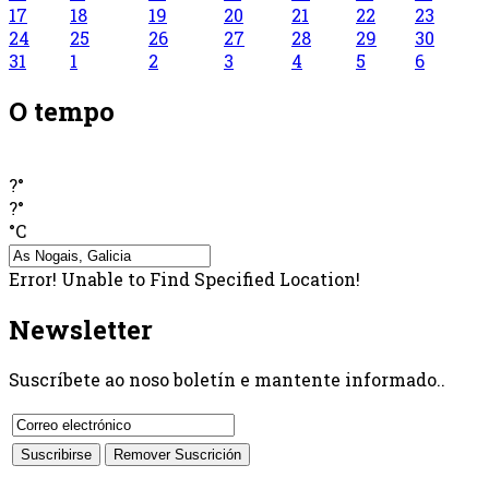
17
18
19
20
21
22
23
24
25
26
27
28
29
30
31
1
2
3
4
5
6
O tempo
?°
?°
°C
Error! Unable to Find Specified Location!
Newsletter
Suscríbete ao noso boletín e mantente informado..