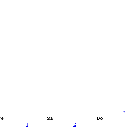
»
Ve
Sa
Do
1
2