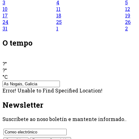
3
4
5
10
11
12
17
18
19
24
25
26
31
1
2
O tempo
?°
?°
°C
Error! Unable to Find Specified Location!
Newsletter
Suscríbete ao noso boletín e mantente informado..