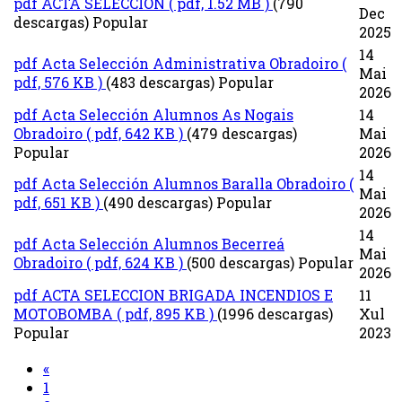
pdf
ACTA SELECCIÓN
( pdf, 1.52 MB )
(790
Dec
descargas)
Popular
2025
14
pdf
Acta Selección Administrativa Obradoiro
(
Mai
pdf, 576 KB )
(483 descargas)
Popular
2026
pdf
Acta Selección Alumnos As Nogais
14
Obradoiro
( pdf, 642 KB )
(479 descargas)
Mai
Popular
2026
14
pdf
Acta Selección Alumnos Baralla Obradoiro
(
Mai
pdf, 651 KB )
(490 descargas)
Popular
2026
14
pdf
Acta Selección Alumnos Becerreá
Mai
Obradoiro
( pdf, 624 KB )
(500 descargas)
Popular
2026
pdf
ACTA SELECCION BRIGADA INCENDIOS E
11
MOTOBOMBA
( pdf, 895 KB )
(1996 descargas)
Xul
Popular
2023
«
1