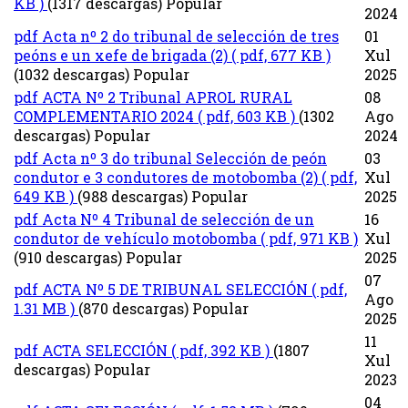
KB )
(1317 descargas)
Popular
2024
pdf
Acta nº 2 do tribunal de selección de tres
01
peóns e un xefe de brigada (2)
( pdf, 677 KB )
Xul
(1032 descargas)
Popular
2025
pdf
ACTA Nº 2 Tribunal APROL RURAL
08
COMPLEMENTARIO 2024
( pdf, 603 KB )
(1302
Ago
descargas)
Popular
2024
pdf
Acta nº 3 do tribunal Selección de peón
03
condutor e 3 condutores de motobomba (2)
( pdf,
Xul
649 KB )
(988 descargas)
Popular
2025
pdf
Acta Nº 4 Tribunal de selección de un
16
condutor de vehículo motobomba
( pdf, 971 KB )
Xul
(910 descargas)
Popular
2025
07
pdf
ACTA Nº 5 DE TRIBUNAL SELECCIÓN
( pdf,
Ago
1.31 MB )
(870 descargas)
Popular
2025
11
pdf
ACTA SELECCIÓN
( pdf, 392 KB )
(1807
Xul
descargas)
Popular
2023
04