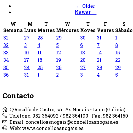
← Older
Newer →
W
M
T
W
T
F
S
Semana
Luns
Martes
Mércores
Xoves
Venres
Sábado
31
27
28
29
30
31
1
32
3
4
5
6
7
8
33
10
11
12
13
14
15
34
17
18
19
20
21
22
35
24
25
26
27
28
29
36
31
1
2
3
4
5
Contacto
C/Rosalía de Castro, s/n As Nogais - Lugo (Galicia)
Teléfono: 982 364092 / 982 364190 | Fax: 982 364150
Email: concelloasnogais@concelloasnogais.es
Web: www.concelloasnogais.es