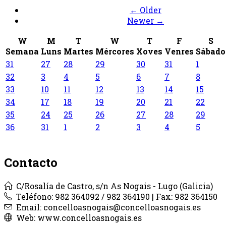
← Older
Newer →
W
M
T
W
T
F
S
Semana
Luns
Martes
Mércores
Xoves
Venres
Sábado
31
27
28
29
30
31
1
32
3
4
5
6
7
8
33
10
11
12
13
14
15
34
17
18
19
20
21
22
35
24
25
26
27
28
29
36
31
1
2
3
4
5
Contacto
C/Rosalía de Castro, s/n As Nogais - Lugo (Galicia)
Teléfono: 982 364092 / 982 364190 | Fax: 982 364150
Email: concelloasnogais@concelloasnogais.es
Web: www.concelloasnogais.es