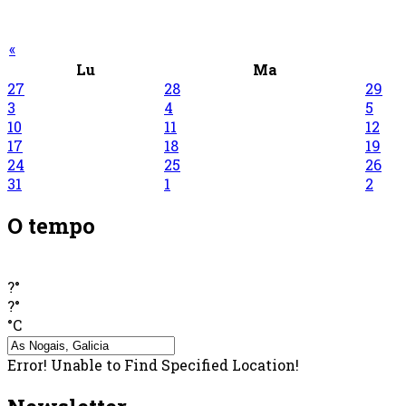
«
Lu
Ma
27
28
29
3
4
5
10
11
12
17
18
19
24
25
26
31
1
2
O tempo
?°
?°
°C
Error! Unable to Find Specified Location!