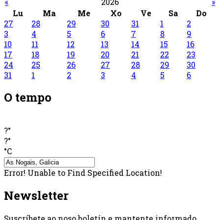
«
2026
»
Lu
Ma
Me
Xo
Ve
Sa
Do
27
28
29
30
31
1
2
3
4
5
6
7
8
9
10
11
12
13
14
15
16
17
18
19
20
21
22
23
24
25
26
27
28
29
30
31
1
2
3
4
5
6
O tempo
?°
?°
°C
Error! Unable to Find Specified Location!
Newsletter
Suscríbete ao noso boletín e mantente informado..